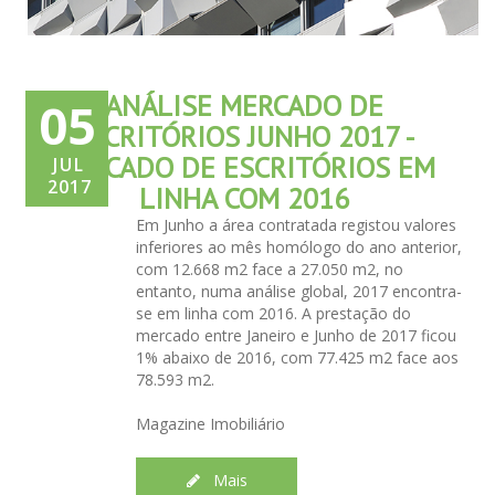
ANÁLISE MERCADO DE
05
ESCRITÓRIOS JUNHO 2017 -
MERCADO DE ESCRITÓRIOS EM
JUL
2017
LINHA COM 2016
Em Junho a área contratada registou valores
inferiores ao mês homólogo do ano anterior,
com 12.668 m2 face a 27.050 m2, no
entanto, numa análise global, 2017 encontra-
se em linha com 2016. A prestação do
mercado entre Janeiro e Junho de 2017 ficou
1% abaixo de 2016, com 77.425 m2 face aos
78.593 m2.
Magazine Imobiliário
Mais